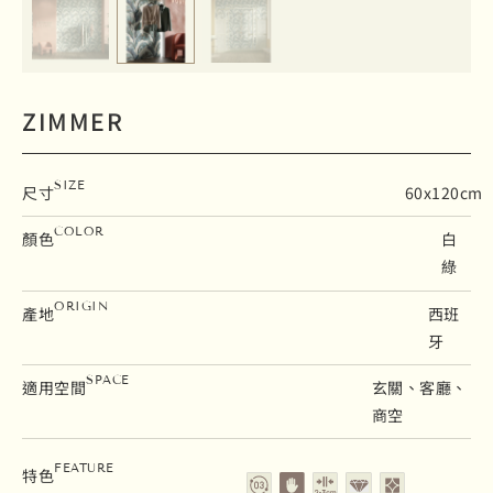
ZIMMER
SIZE
尺寸
60x120cm
COLOR
顏色
白
綠
ORIGIN
產地
西班
牙
SPACE
適用空間
玄關、客廳、
商空
3次窯燒
壁磚
留縫2-3cm
石英磚
花磚
FEATURE
特色