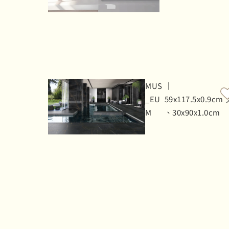
MUS
｜
_EU
59x117.5x0.9cm
M
、30x90x1.0cm