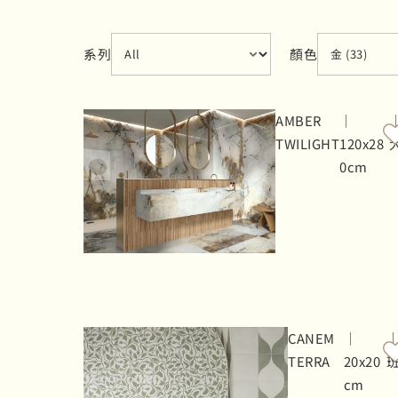
Select content
Select cont
series
color
系列
顏色
AMBER
｜
TWILIGHT
120x28
0cm
CANEM
｜
TERRA
20x20
cm