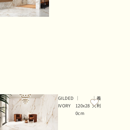
GILDED
｜
｜義
IVORY
120x28
大利
0cm