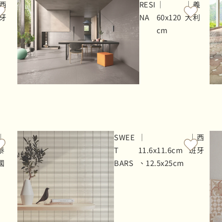
西
RESI
｜
｜義
牙
NA
60x120
大利
cm
｜
SWEE
｜
｜西
泰
T
11.6x11.6cm
班牙
國
BARS
、12.5x25cm