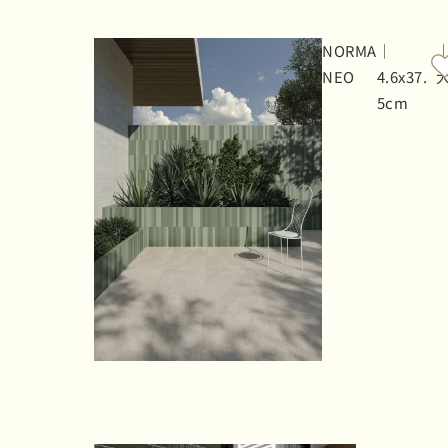
NORMA
｜
NEO
4.6x37.
5cm