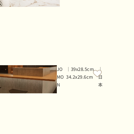
JO
｜39x28.5cm
｜
MO
34.2x29.6cm
日
N
本