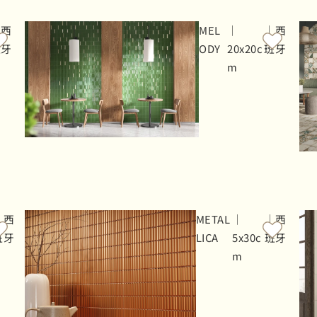
｜西
MEL
｜
｜西
班牙
ODY
20x20c
班牙
m
｜西
METAL
｜
｜西
班牙
LICA
5x30c
班牙
m