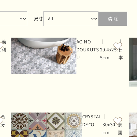
ent
Select content
size
尺寸
清 除
｜義
AO NO
｜
｜
大利
DOUKUTS
29.4x25.
日
U
5cm
本
｜西
CRYSTAL
｜
｜
班牙
DECO
30x30
泰
cm
國