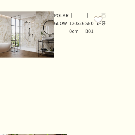
POLAR
｜
｜
｜西
GLOW
120x26
SE0
班牙
0cm
B01