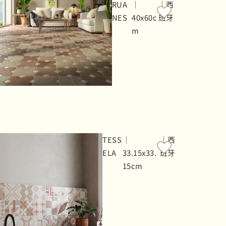
RUA
｜
｜西
NES
40x60c
班牙
m
TESS
｜
｜西
ELA
33.15x33.
班牙
15cm