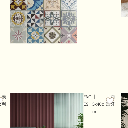
｜義
FAC
｜
｜西
大利
ES
5x40c
班牙
m