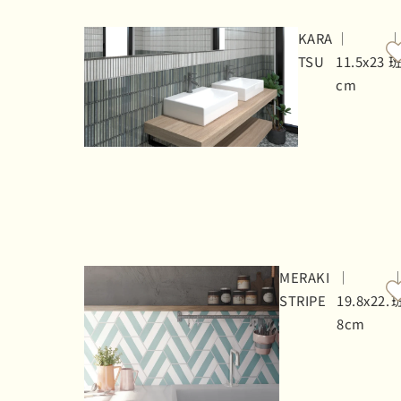
KARA
｜
TSU
11.5x23
cm
MERAKI
｜
STRIPE
19.8x22.
8cm