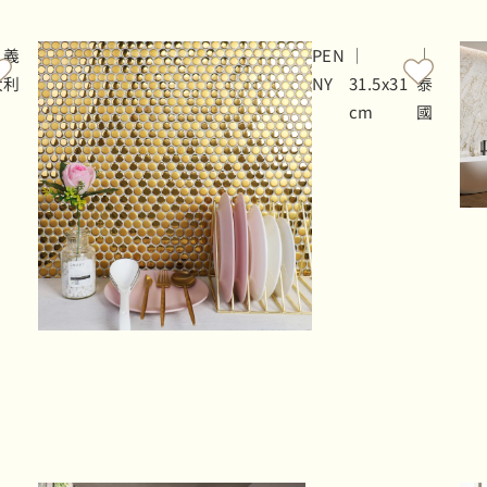
｜義
PEN
｜
｜
大利
NY
31.5x31
泰
cm
國