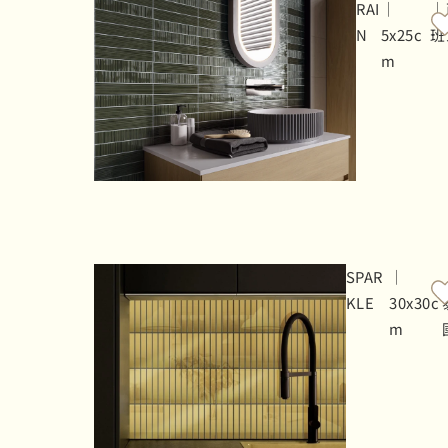
RAI
｜
｜
N
5x25c
班
m
SPAR
｜
KLE
30x30c
m