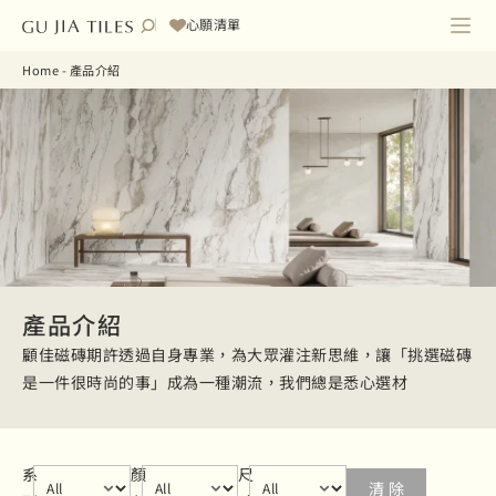
心願清單
Home
-
產品介紹
產品介紹
顧佳磁磚期許透過自身專業，為大眾灌注新思維，讓「挑選磁磚
是一件很時尚的事」成為一種潮流，我們總是悉心選材
series
Select content
color
Select content
size
Select content
系
顏
尺
清 除