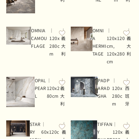
OMNIA
｜
｜
OMNI
｜
｜
CAMOU
120x
義
A
120x120
義
FLAGE
280c
大
HERMI
cm,
大
m
利
TAGE
120x280
利
cm
OPAL
｜
｜
PADP
｜
｜
PEAR
120x2
義
ARAD
120x
西
L
80cm
大
SHA
280c
班
利
m
牙
STAR
｜
｜
TIFFAN
｜
｜
RY
60x120c
義
Y
120x
義