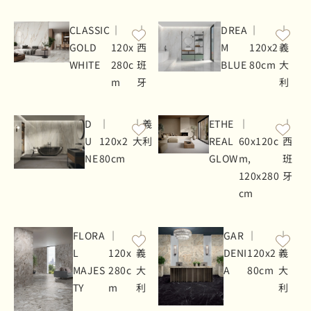
CLASSIC
｜
｜
DREA
｜
｜
GOLD
120x
西
M
120x2
義
WHITE
280c
班
BLUE
80cm
大
m
牙
利
D
｜
｜義
ETHE
｜
｜
U
120x2
大利
REAL
60x120c
西
NE
80cm
GLOW
m,
班
120x280
牙
cm
FLORA
｜
｜
GAR
｜
｜
L
120x
義
DENI
120x2
義
MAJES
280c
大
A
80cm
大
TY
m
利
利