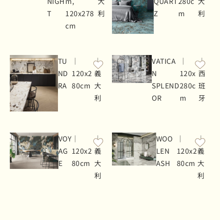
NIGH
m,
大
QUART
280c
大
T
120x278
利
Z
m
利
cm
TU
｜
｜
VATICA
｜
｜
ND
120x2
義
N
120x
西
RA
80cm
大
SPLEND
280c
班
利
OR
m
牙
VOY
｜
｜
WOO
｜
｜
AG
120x2
義
LEN
120x2
義
E
80cm
大
ASH
80cm
大
利
利