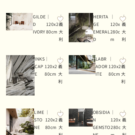
GILDE
｜
｜
HERITA
｜
｜
D
120x2
義
GE
120x
義
IVORY
80cm
大
EMERAL
280c
大
利
D
m
利
INKS
｜
｜
LABR
｜
｜
CAP
120x2
義
ADOR
120x2
義
E
80cm
大
ITE
80cm
大
利
利
LIME
｜
｜
OBSIDIA
｜
｜
STO
120x2
義
N
120x
義
NE
80cm
大
GEMSTO
280c
大
利
NE
m
利