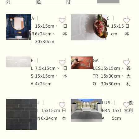
列
色
寸
A
｜
｜
C
｜
｜
I
15x15cm、
日
A
15x15
日
R
6x24cm、
本
I
cm
本
I
30x30cm
E
｜
｜
GA
｜
｜
L
7.5x15cm、
日
LES
15x15cm、
義
S
15x15cm、
本
TR
15x30cm、
大
A
4x24cm
O
30x30cm
利
J
｜
｜
LUS
｜
｜義
I
15x15cm
日
ERN
15x1
大利
N
6x24cm
本
A
5cm