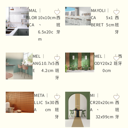
MAL
｜
｜
MAYOLI
｜
｜
LOR
10x10cm
西
CA
5x1
西
CA
、
班
BERET
5cm
班
6.5x20c
牙
牙
m
MEL
｜
｜
MEL
｜
｜西
ANG
10.7x5
西
ODY
20x2
班牙
E
4.2cm
班
0cm
牙
META
｜
｜
MI
｜
｜
LLIC
5x30
西
CR
20x20cm
西
A
cm
班
A
、
班
牙
32x99cm
牙