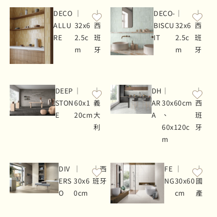
DECO
｜
｜
DECO-
｜
｜
ALLU
32x6
西
BISCU
32x6
西
RE
2.5c
班
IT
2.5c
班
m
牙
m
牙
DEEP
｜
｜
DH
｜
｜
STON
60x1
義
AR
30x60cm
西
E
20cm
大
A
、
班
利
60x120c
牙
m
DIV
｜
｜西
FE
｜
｜
ERS
30x6
班牙
NG
30x60
國
O
0cm
cm
產