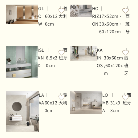
GL
｜
｜義
HO
｜
｜
O
60x12
大利
RIZ
17x52cm、
西
W
0cm
ON
30x60cm、
班
60x120cm
牙
ISL
｜
｜西
KA
｜
｜
AN
6.5x2
班牙
IN
30x60cm
西
D
0cm
OS
,60x120c
班
m
牙
LA
｜
｜義
LO
｜
｜西
VA
60x12
大利
MB
31x9
班牙
0cm
A
3cm