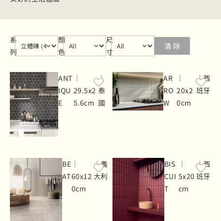
series
Select content
color
Select content
size
Select content
系
顏
尺
清 除
列
色
寸
ANT
｜
｜
AR
｜
｜西
IQU
29.5x2
泰
RO
20x2
班牙
E
5.6cm
國
W
0cm
BE
｜
｜義
BIS
｜
｜西
AT
60x12
大利
CUI
5x20
班牙
0cm
T
cm