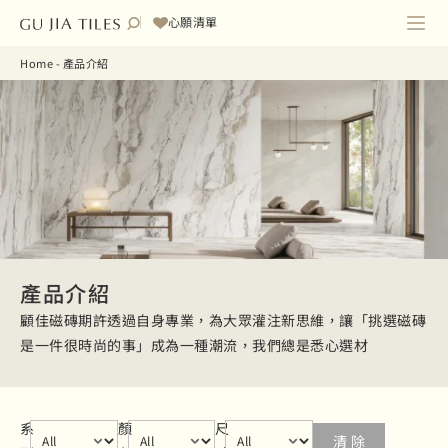
心願清單
Home
-
產品介紹
產品介紹
顧佳磁磚期許透過自身專業，為大眾灌注新思維，讓「挑選磁磚
是一件很時尚的事」成為一種潮流，我們總是悉心選材
series
Select content
color
Select content
size
Select content
系
顏
尺
清 除