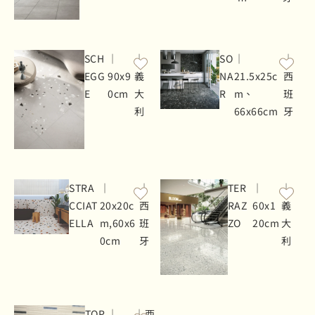
SCH
｜
｜
SO
｜
｜
EGG
90x9
義
NA
21.5x25c
西
E
0cm
大
R
m、
班
利
66x66cm
牙
STRA
｜
｜
TER
｜
｜
CCIAT
20x20c
西
RAZ
60x1
義
ELLA
m,60x6
班
ZO
20cm
大
0cm
牙
利
TOP
｜
｜西