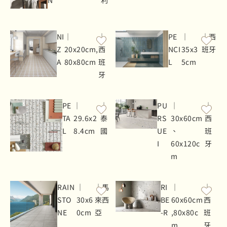
N
利
NI
｜
｜
PE
｜
｜西
Z
20x20cm,
西
NCI
35x3
班牙
A
80x80cm
班
L
5cm
牙
PE
｜
｜
PU
｜
｜
TA
29.6x2
泰
RS
30x60cm
西
L
8.4cm
國
UE
、
班
I
60x120c
牙
m
RAIN
｜
｜馬
RI
｜
｜
STO
30x6
來西
BE
60x60cm
西
NE
0cm
亞
-R
,80x80c
班
m
牙