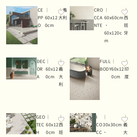
CE
｜
｜義
CRO
｜
｜
PP
60x12
大利
CCA
60x60cm
西
O
0cm
NTE
、
班
60x120c
牙
m
DEC
｜
｜
FULL
｜
｜
OR
60x12
義
BODY
60x12
印
A
0cm
大
0cm
度
利
GEO
｜
｜
I
｜
｜
TEC
60x12
西
CO
30x30cm
義
H
0cm
班
CC
、
大