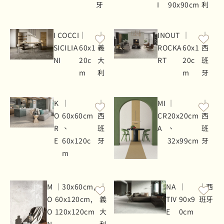
牙
I
90x90cm
利
I COCCI
｜
｜
INOUT
｜
｜
SICILIA
60x1
義
ROCKA
60x1
西
NI
20c
大
RT
20c
班
m
利
m
牙
K
｜
｜
MI
｜
｜
O
60x60cm
西
CR
20x20cm
西
R
、
班
A
、
班
E
60x120c
牙
32x99cm
牙
m
M
｜30x60cm,
｜
NA
｜
｜西
O
60x120cm,
義
TIV
90x9
班牙
O
120x120cm
大
E
0cm