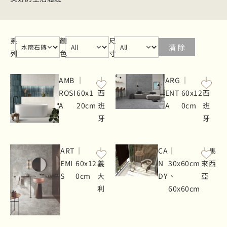
series
Select content
color
Select content
size
Select content
系
顏
尺
清 除
列
色
寸
AMB
｜
｜
ARG
｜
｜
ROSI
60x1
西
ENT
60x12
西
A
20cm
班
A
0cm
班
牙
牙
ART
｜
｜
CA
｜
｜馬
EMI
60x12
義
N
30x60cm
來西
S
0cm
大
DY
、
亞
利
60x60cm