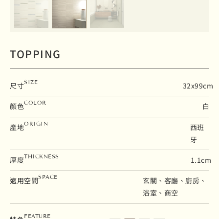
TOPPING
SIZE
尺寸
32x99cm
COLOR
顏色
白
ORIGIN
產地
西班
牙
THICKNESS
厚度
1.1cm
SPACE
適用空間
玄關、客廳、廚房、
浴室、商空
石英磚
壁磚
霧面
立體面
FEATURE