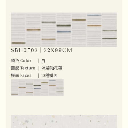
SBH0F03｜32X99CM
顏色 Color |
白
面感 Texture |
冰裂釉花磚
模面 Faces |
10種模面