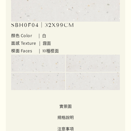
SBH0F04｜32X99CM
顏色 Color |
白
面感 Texture |
霧面
模面 Faces |
10種模面
實景圖
規格說明
注意事項