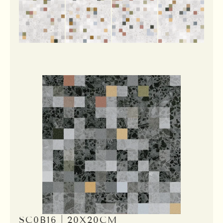
SC0B16｜20X20CM