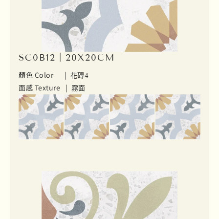
SC0B12｜20X20CM
顏色 Color |
花磚4
面感 Texture |
霧面