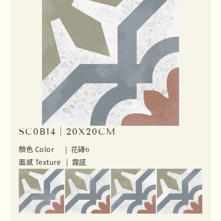
SC0B14｜20X20CM
顏色 Color |
花磚6
面感 Texture |
霧感