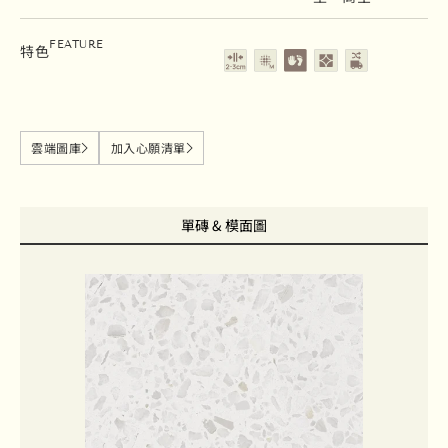
留縫2-3cm
霧面
地壁磚
花磚
隨機出貨
FEATURE
特色
雲端圖庫
加入心願清單
單磚 & 模面圖