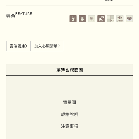
地磚
壁磚
霧面
止滑係數 R10
變質等級V2
留縫2-3cm
石英磚
FEATURE
特色
雲端圖庫
加入心願清單
單磚 & 模面圖
實景圖
規格說明
注意事項