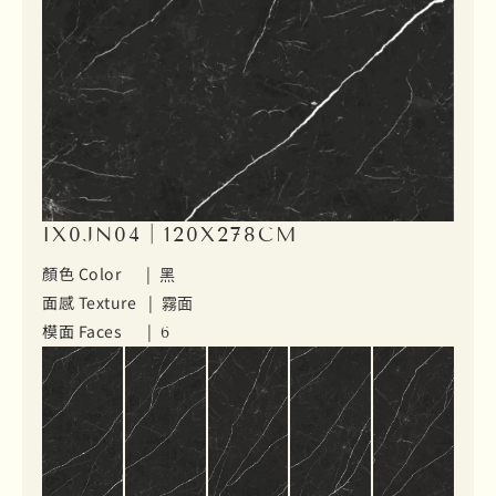
IX0JN04｜120X278CM
顏色 Color |
黑
面感 Texture |
霧面
模面 Faces |
6