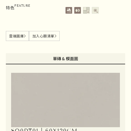
吸水率0.5%以下
地壁磚
變質等級V2
霧面
FEATURE
特色
雲端圖庫
加入心願清單
單磚 & 模面圖
SO0DT01 | 60X120CM