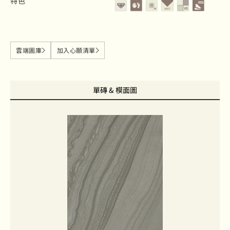
特色
雲端圖庫
加入心願清單
單磚 & 模面圖