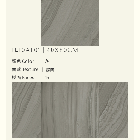
ILI0AT01｜40X80CM
顏色 Color |
灰
面感 Texture |
霧面
模面 Faces |
16