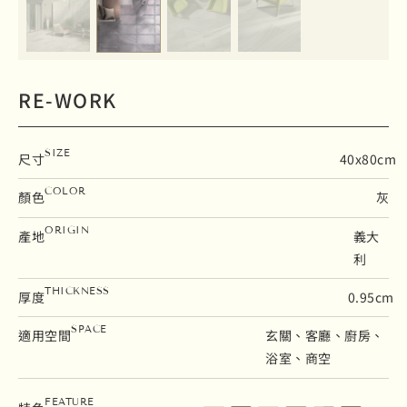
RE-WORK
SIZE
尺寸
40x80cm
COLOR
顏色
灰
ORIGIN
產地
義大
利
THICKNESS
厚度
0.95cm
SPACE
適用空間
玄關、客廳、廚房、
浴室、商空
石英磚
地壁磚
霧面
修邊
變質等級V3
止滑係數 R10
FEATURE