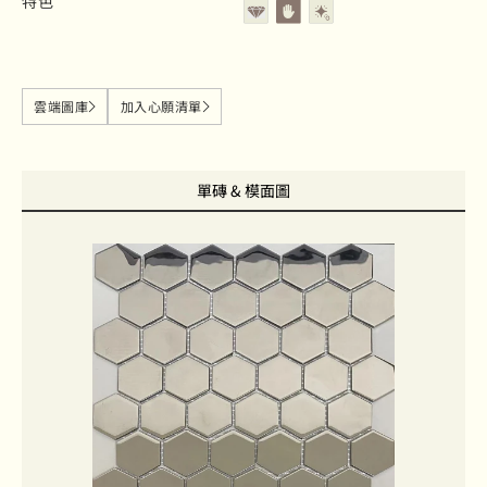
特色
雲端圖庫
加入心願清單
單磚 & 模面圖