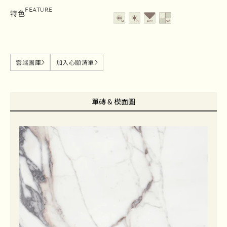
霧面
亮面
修邊
變質等級V2
FEATURE
特色
雲端圖庫
加入心願清單
單磚 & 模面圖