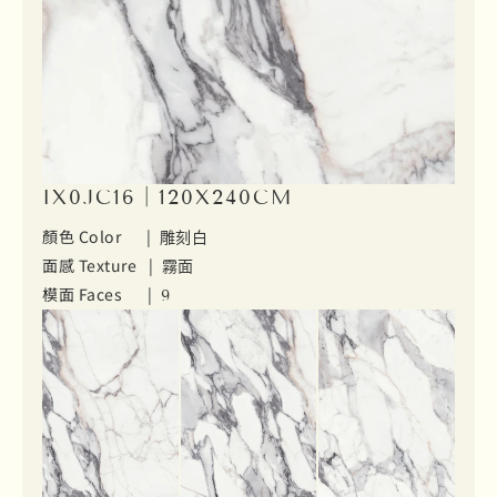
IX0JC16｜120X240CM
顏色 Color |
雕刻白
面感 Texture |
霧面
模面 Faces |
9