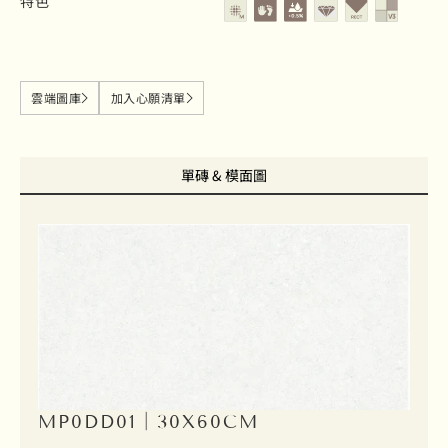
特色
雲端圖庫
加入心願清單
單磚 & 模面圖
MP0DD01｜30X60CM