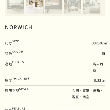
NORWICH
SIZE
尺寸
30x60cm
COLOR
顏色
白
ORIGIN
產地
馬來西
亞
THICKNESS
厚度
0.88cm
SPACE
適用空間
玄關、客廳、廚房、
浴室、商空
霧面
地壁磚
吸水率0.5%以下
石英磚
修邊
變質等級V3
FEATURE