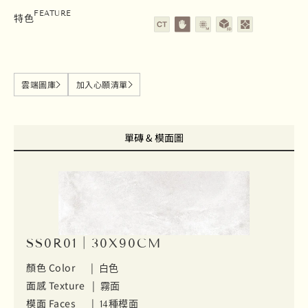
陶磚
壁磚
霧面
立體面
花磚
FEATURE
特色
雲端圖庫
加入心願清單
單磚 & 模面圖
SS0R01｜30X90CM
顏色 Color |
白色
面感 Texture |
霧面
模面 Faces |
14種模面