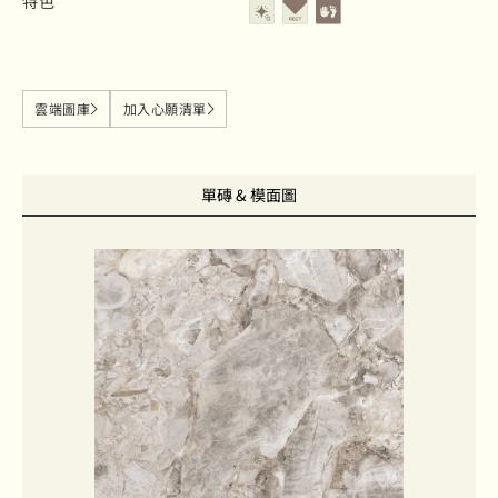
特色
雲端圖庫
加入心願清單
單磚 & 模面圖