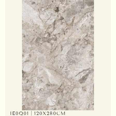
IE0Q01｜120X280CM