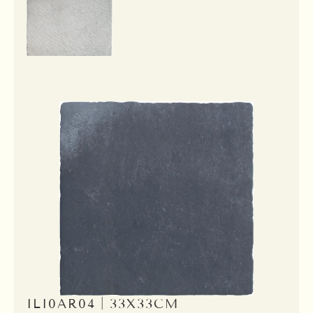
ILI0AR04｜33X33CM