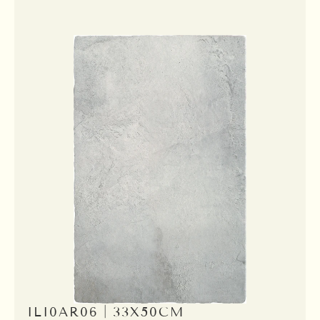
ILI0AR06｜33X50CM