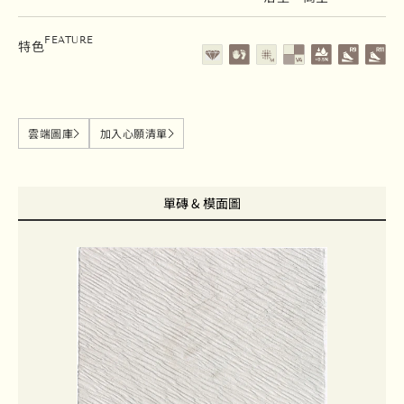
石英磚
地壁磚
霧面
變質等級V4
吸水率0.5%以下
止滑係數 R9
止滑係數
FEATURE
特色
雲端圖庫
加入心願清單
單磚 & 模面圖