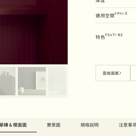
厚度
SPACE
適用空間
FEATURE
特色
雲端圖庫
單磚 & 模面圖
實景圖
規格說明
注意事