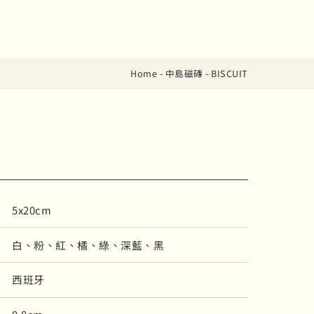
Home
-
中島磁磚
-
BISCUIT
5x20cm
白、粉、紅、橘、綠、深藍、黑
西班牙