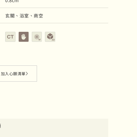
0.8cm
玄關、浴室、商空
陶磚
壁磚
霧面
立體面
加入心願清單
項