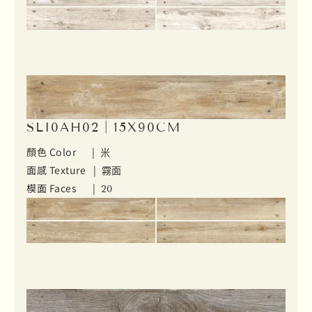
SLI0AH02｜15X90CM
顏色 Color |
米
面感 Texture |
霧面
模面 Faces |
20