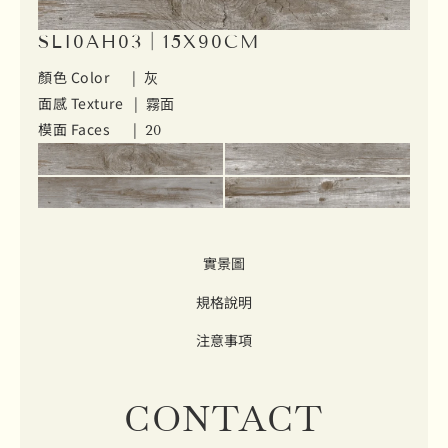
SLI0AH03｜15X90CM
顏色 Color |
灰
面感 Texture |
霧面
模面 Faces |
20
實景圖
規格說明
注意事項
CONTACT