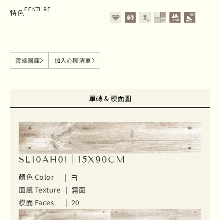
石英磚
地壁磚
霧面
變質等級V3
吸水率0.5%以下
止滑係數 R11
FEATURE
特色
雲端圖庫
加入心願清單
單磚 & 模面圖
SLI0AH01｜15X90CM
顏色 Color |
白
面感 Texture |
霧面
模面 Faces |
20