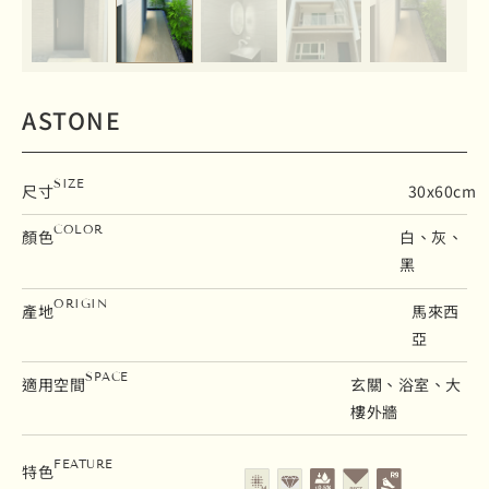
ASTONE
SIZE
尺寸
30x60cm
COLOR
顏色
白、灰、
黑
ORIGIN
產地
馬來西
亞
SPACE
適用空間
玄關、浴室、大
樓外牆
霧面
石英磚
吸水率0.5%以下
修邊
止滑係數 R9
FEATURE
特色