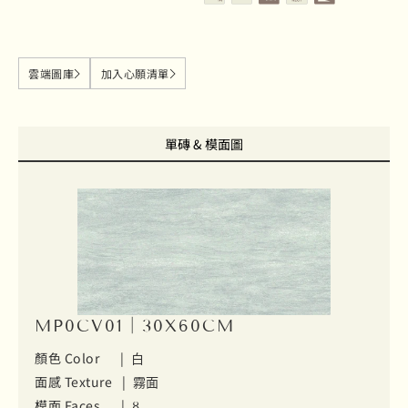
雲端圖庫
加入心願清單
單磚 & 模面圖
MP0CV01｜30X60CM
顏色 Color |
白
面感 Texture |
霧面
模面 Faces |
8